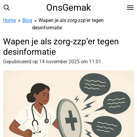
OnsGemak
Ga
direct
Home
»
Blog
»
Wapen je als zorg-zzp’er tegen
naar
desinformatie
de
hoofdinhoud
Wapen je als zorg-zzp’er tegen
desinformatie
Gepubliceerd op 14 november 2025 om 11:01