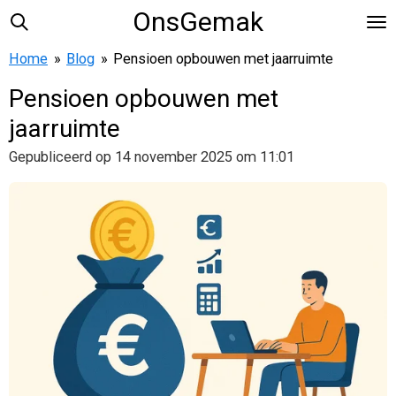
OnsGemak
Ga
direct
Home
»
Blog
»
Pensioen opbouwen met jaarruimte
naar
de
Pensioen opbouwen met
hoofdinhoud
jaarruimte
Gepubliceerd op 14 november 2025 om 11:01