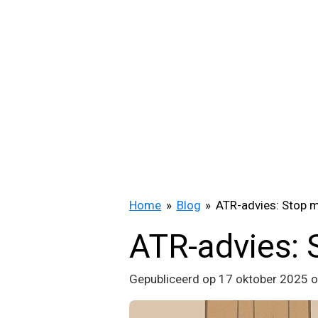
Ga
direct
naar
de
hoofdinhoud
Home
»
Blog
»
ATR-advies: Stop m
ATR-advies: 
Gepubliceerd op 17 oktober 2025 