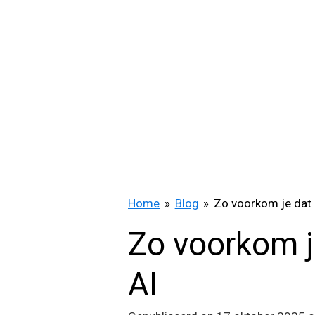
Ga
direct
naar
de
hoofdinhoud
Home
»
Blog
»
Zo voorkom je dat L
Zo voorkom je
AI